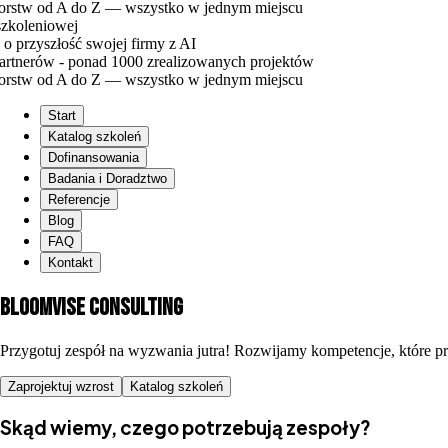
d A do Z — wszystko w jednym miejscu
owej
łość swojej firmy z AI
 - ponad 1000 zrealizowanych projektów
d A do Z — wszystko w jednym miejscu
Start
Katalog szkoleń
Dofinansowania
Badania i Doradztwo
Referencje
Blog
FAQ
Kontakt
Bloomvise
Consulting
Przygotuj zespół na wyzwania jutra! Rozwijamy kompetencje, które p
Zaprojektuj wzrost
Katalog szkoleń
Skąd wiemy, czego potrzebują zespoły?