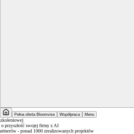
Pełna oferta Bloomvise
Współpraca
Menu
owej
łość swojej firmy z AI
 - ponad 1000 zrealizowanych projektów