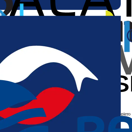
Określ swoje potrzeby
Możemy wspólnie zrealizować konkretny projekt lub stać się
architektami, którzy pomogą Ci ukształtować i urzeczywistnić dopiero
powstającą wizję. Wybierz opcję, która najlepiej odpowiada na Twoje
potrzeby.