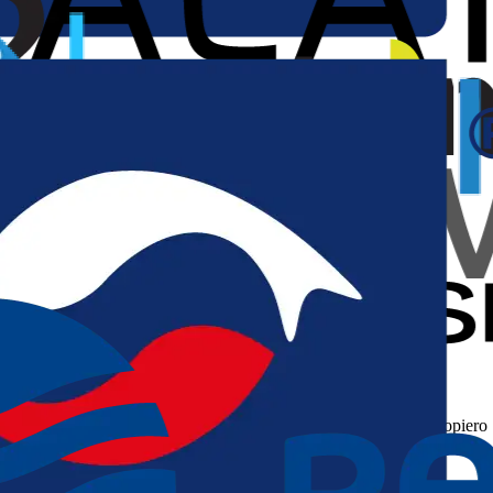
Określ swoje potrzeby
Możemy wspólnie zrealizować konkretny projekt lub stać się
architektami, którzy pomogą Ci ukształtować i urzeczywistnić dopiero
powstającą wizję. Wybierz opcję, która najlepiej odpowiada na Twoje
potrzeby.