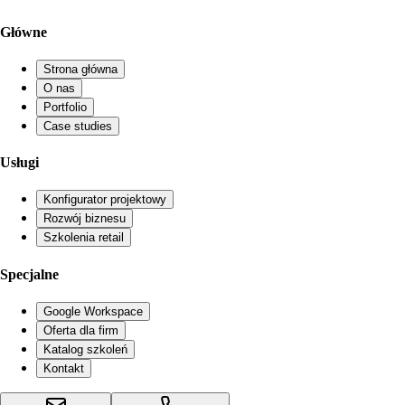
Główne
Strona główna
O nas
Portfolio
Case studies
Usługi
Konfigurator projektowy
Rozwój biznesu
Szkolenia retail
Specjalne
Google Workspace
Oferta dla firm
Katalog szkoleń
Kontakt